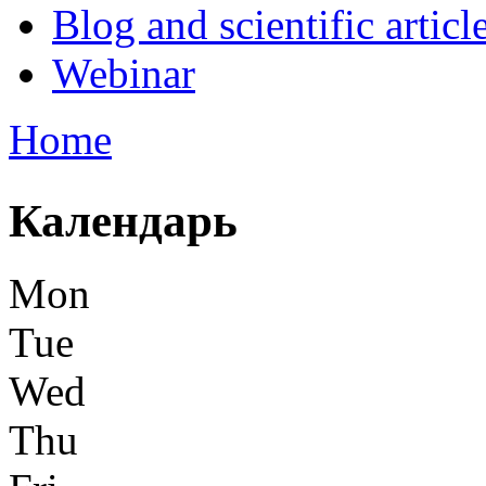
Blog and scientific articl
Webinar
Home
You are here
Календарь
Mon
Tue
Wed
Thu