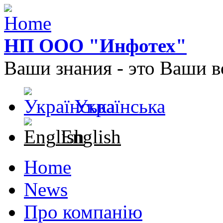
Skip to main content
НП ООО "Инфотех"
Ваши знания - это Ваши 
Українська
Languages
English
Home
Main menu
News
Про компанію