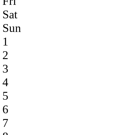
Fri
Sat
Sun
1
2
3
4
5
6
7